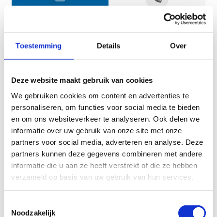
Jouw gegevens
Toestemming
Details
Over
Deze website maakt gebruik van cookies
We gebruiken cookies om content en advertenties te
personaliseren, om functies voor social media te bieden
en om ons websiteverkeer te analyseren. Ook delen we
informatie over uw gebruik van onze site met onze
Geef aan tot welk domein jouw vraag behoort
partners voor social media, adverteren en analyse. Deze
partners kunnen deze gegevens combineren met andere
KIES EEN DOMEIN
informatie die u aan ze heeft verstrekt of die ze hebben
verzameld op basis van uw gebruik van hun services.
Jouw vraag
Toestemmingsselectie
Noodzakelijk