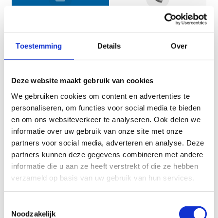
Jouw gegevens
Toestemming
Details
Over
Deze website maakt gebruik van cookies
We gebruiken cookies om content en advertenties te
personaliseren, om functies voor social media te bieden
en om ons websiteverkeer te analyseren. Ook delen we
informatie over uw gebruik van onze site met onze
Geef aan tot welk domein jouw vraag behoort
partners voor social media, adverteren en analyse. Deze
partners kunnen deze gegevens combineren met andere
KIES EEN DOMEIN
informatie die u aan ze heeft verstrekt of die ze hebben
verzameld op basis van uw gebruik van hun services.
Jouw vraag
Toestemmingsselectie
Noodzakelijk