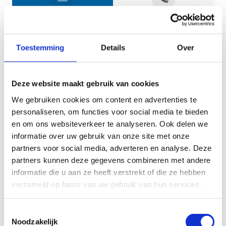
Jouw gegevens
Toestemming
Details
Over
Deze website maakt gebruik van cookies
We gebruiken cookies om content en advertenties te
personaliseren, om functies voor social media te bieden
en om ons websiteverkeer te analyseren. Ook delen we
informatie over uw gebruik van onze site met onze
Geef aan tot welk domein jouw vraag behoort
partners voor social media, adverteren en analyse. Deze
partners kunnen deze gegevens combineren met andere
KIES EEN DOMEIN
informatie die u aan ze heeft verstrekt of die ze hebben
verzameld op basis van uw gebruik van hun services.
Jouw vraag
Toestemmingsselectie
Noodzakelijk