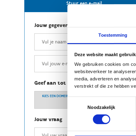
Stuur een e-mail
Jouw gegevens
Toestemming
Deze website maakt gebruik
We gebruiken cookies om cont
websiteverkeer te analyseren
media, adverteren en analys
Geef aan tot welk domein jouw vraag b
verstrekt of die ze hebben v
KIES EEN DOMEIN
Toestemmingsselectie
Noodzakelijk
Jouw vraag