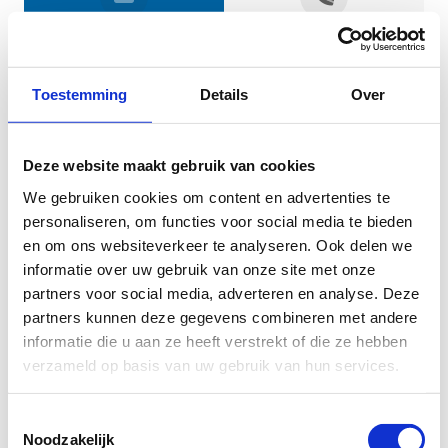
Jouw gegevens
Toestemming
Details
Over
Deze website maakt gebruik van cookies
We gebruiken cookies om content en advertenties te
personaliseren, om functies voor social media te bieden
en om ons websiteverkeer te analyseren. Ook delen we
informatie over uw gebruik van onze site met onze
Geef aan tot welk domein jouw vraag behoort
partners voor social media, adverteren en analyse. Deze
partners kunnen deze gegevens combineren met andere
KIES EEN DOMEIN
informatie die u aan ze heeft verstrekt of die ze hebben
verzameld op basis van uw gebruik van hun services.
Jouw vraag
Toestemmingsselectie
Noodzakelijk