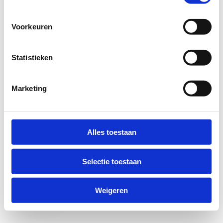
Voorkeuren
Statistieken
Marketing
Anti-Robot Verification
Click to start verification
Alles toestaan
Friendly
Captcha ⇗
Selectie toestaan
Verzend
Weigeren