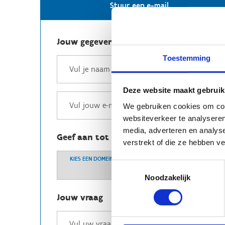
Stuur een e-mail
Jouw gegevens
Toestemming
Deze website maakt gebruik
We gebruiken cookies om cont
websiteverkeer te analyseren
media, adverteren en analys
Geef aan tot welk domein jouw vraag b
verstrekt of die ze hebben v
KIES EEN DOMEIN
Toestemmingsselectie
Noodzakelijk
Jouw vraag