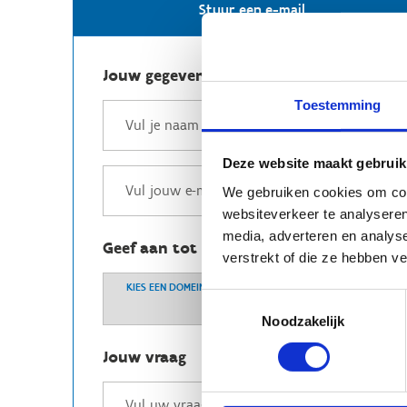
Stuur een e-mail
Jouw gegevens
Toestemming
Deze website maakt gebruik
We gebruiken cookies om cont
websiteverkeer te analyseren
media, adverteren en analys
Geef aan tot welk domein jouw vraag b
verstrekt of die ze hebben v
KIES EEN DOMEIN
Toestemmingsselectie
Noodzakelijk
Jouw vraag