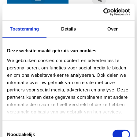
Jouw gegevens
Toestemming
Details
Over
Deze website maakt gebruik van cookies
We gebruiken cookies om content en advertenties te
personaliseren, om functies voor social media te bieden
en om ons websiteverkeer te analyseren. Ook delen we
informatie over uw gebruik van onze site met onze
Geef aan tot welk domein jouw vraag behoort
partners voor social media, adverteren en analyse. Deze
partners kunnen deze gegevens combineren met andere
KIES EEN DOMEIN
informatie die u aan ze heeft verstrekt of die ze hebben
verzameld op basis van uw gebruik van hun services.
Jouw vraag
Toestemmingsselectie
Noodzakelijk