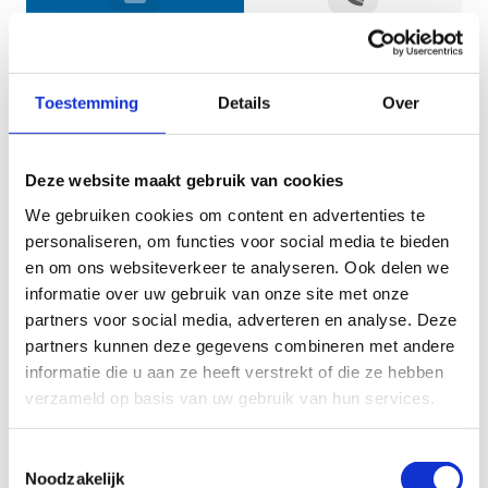
Jouw gegevens
Toestemming
Details
Over
Deze website maakt gebruik van cookies
We gebruiken cookies om content en advertenties te
personaliseren, om functies voor social media te bieden
en om ons websiteverkeer te analyseren. Ook delen we
informatie over uw gebruik van onze site met onze
Geef aan tot welk domein jouw vraag behoort
partners voor social media, adverteren en analyse. Deze
partners kunnen deze gegevens combineren met andere
KIES EEN DOMEIN
informatie die u aan ze heeft verstrekt of die ze hebben
verzameld op basis van uw gebruik van hun services.
Jouw vraag
Toestemmingsselectie
Noodzakelijk