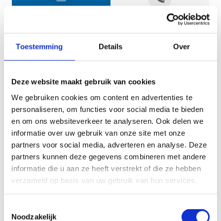
Jouw gegevens
Toestemming
Details
Over
Deze website maakt gebruik van cookies
We gebruiken cookies om content en advertenties te
personaliseren, om functies voor social media te bieden
en om ons websiteverkeer te analyseren. Ook delen we
informatie over uw gebruik van onze site met onze
Geef aan tot welk domein jouw vraag behoort
partners voor social media, adverteren en analyse. Deze
partners kunnen deze gegevens combineren met andere
KIES EEN DOMEIN
informatie die u aan ze heeft verstrekt of die ze hebben
verzameld op basis van uw gebruik van hun services.
Jouw vraag
Toestemmingsselectie
Noodzakelijk