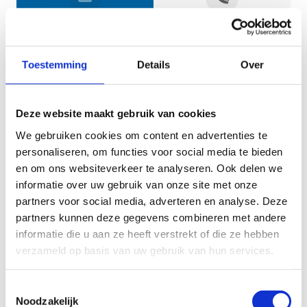
Jouw gegevens
Toestemming
Details
Over
Deze website maakt gebruik van cookies
We gebruiken cookies om content en advertenties te
personaliseren, om functies voor social media te bieden
en om ons websiteverkeer te analyseren. Ook delen we
informatie over uw gebruik van onze site met onze
Geef aan tot welk domein jouw vraag behoort
partners voor social media, adverteren en analyse. Deze
partners kunnen deze gegevens combineren met andere
KIES EEN DOMEIN
informatie die u aan ze heeft verstrekt of die ze hebben
verzameld op basis van uw gebruik van hun services.
Jouw vraag
Toestemmingsselectie
Noodzakelijk