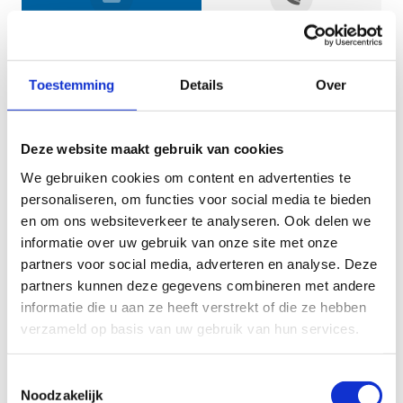
Jouw gegevens
Toestemming
Details
Over
Deze website maakt gebruik van cookies
We gebruiken cookies om content en advertenties te
personaliseren, om functies voor social media te bieden
en om ons websiteverkeer te analyseren. Ook delen we
informatie over uw gebruik van onze site met onze
Geef aan tot welk domein jouw vraag behoort
partners voor social media, adverteren en analyse. Deze
partners kunnen deze gegevens combineren met andere
KIES EEN DOMEIN
informatie die u aan ze heeft verstrekt of die ze hebben
verzameld op basis van uw gebruik van hun services.
Jouw vraag
Toestemmingsselectie
Noodzakelijk