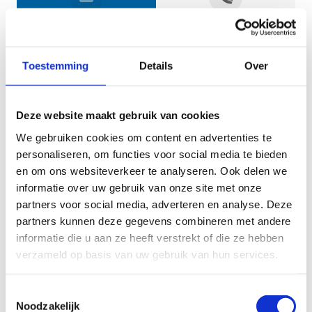
Jouw gegevens
Toestemming
Details
Over
Deze website maakt gebruik van cookies
We gebruiken cookies om content en advertenties te
personaliseren, om functies voor social media te bieden
en om ons websiteverkeer te analyseren. Ook delen we
informatie over uw gebruik van onze site met onze
Geef aan tot welk domein jouw vraag behoort
partners voor social media, adverteren en analyse. Deze
partners kunnen deze gegevens combineren met andere
KIES EEN DOMEIN
informatie die u aan ze heeft verstrekt of die ze hebben
verzameld op basis van uw gebruik van hun services.
Jouw vraag
Toestemmingsselectie
Noodzakelijk