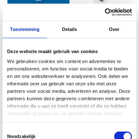
Jouw gegevens
Toestemming
Details
Over
Deze website maakt gebruik van cookies
We gebruiken cookies om content en advertenties te
personaliseren, om functies voor social media te bieden
en om ons websiteverkeer te analyseren. Ook delen we
informatie over uw gebruik van onze site met onze
Geef aan tot welk domein jouw vraag behoort
partners voor social media, adverteren en analyse. Deze
partners kunnen deze gegevens combineren met andere
KIES EEN DOMEIN
informatie die u aan ze heeft verstrekt of die ze hebben
verzameld op basis van uw gebruik van hun services.
Jouw vraag
Toestemmingsselectie
Noodzakelijk