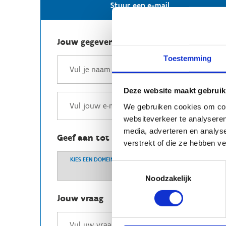
Stuur een e-mail
Jouw gegevens
Toestemming
Deze website maakt gebruik
We gebruiken cookies om cont
websiteverkeer te analyseren
media, adverteren en analys
Geef aan tot welk domein jouw vraag b
verstrekt of die ze hebben v
KIES EEN DOMEIN
Toestemmingsselectie
Noodzakelijk
Jouw vraag