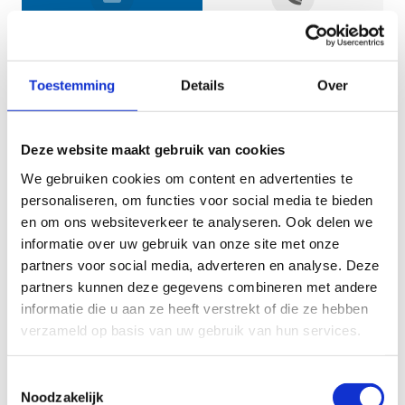
Jouw gegevens
Toestemming
Details
Over
Deze website maakt gebruik van cookies
We gebruiken cookies om content en advertenties te
personaliseren, om functies voor social media te bieden
en om ons websiteverkeer te analyseren. Ook delen we
informatie over uw gebruik van onze site met onze
Geef aan tot welk domein jouw vraag behoort
partners voor social media, adverteren en analyse. Deze
partners kunnen deze gegevens combineren met andere
KIES EEN DOMEIN
informatie die u aan ze heeft verstrekt of die ze hebben
verzameld op basis van uw gebruik van hun services.
Jouw vraag
Toestemmingsselectie
Noodzakelijk