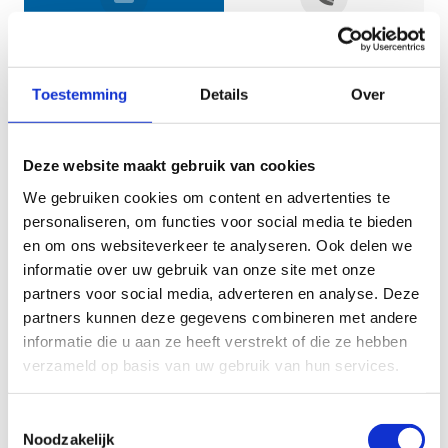
Jouw gegevens
Toestemming
Details
Over
Deze website maakt gebruik van cookies
We gebruiken cookies om content en advertenties te
personaliseren, om functies voor social media te bieden
en om ons websiteverkeer te analyseren. Ook delen we
informatie over uw gebruik van onze site met onze
Geef aan tot welk domein jouw vraag behoort
partners voor social media, adverteren en analyse. Deze
partners kunnen deze gegevens combineren met andere
KIES EEN DOMEIN
informatie die u aan ze heeft verstrekt of die ze hebben
verzameld op basis van uw gebruik van hun services.
Jouw vraag
Toestemmingsselectie
Noodzakelijk