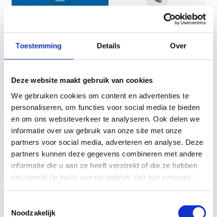
Jouw gegevens
Toestemming
Details
Over
Deze website maakt gebruik van cookies
We gebruiken cookies om content en advertenties te
personaliseren, om functies voor social media te bieden
en om ons websiteverkeer te analyseren. Ook delen we
informatie over uw gebruik van onze site met onze
Geef aan tot welk domein jouw vraag behoort
partners voor social media, adverteren en analyse. Deze
partners kunnen deze gegevens combineren met andere
KIES EEN DOMEIN
informatie die u aan ze heeft verstrekt of die ze hebben
verzameld op basis van uw gebruik van hun services.
Jouw vraag
Toestemmingsselectie
Noodzakelijk