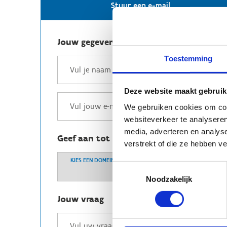
Stuur een e-mail
Jouw gegevens
Toestemming
Deze website maakt gebruik
We gebruiken cookies om cont
websiteverkeer te analyseren
media, adverteren en analys
Geef aan tot welk domein jouw vraag b
verstrekt of die ze hebben v
KIES EEN DOMEIN
Toestemmingsselectie
Noodzakelijk
Jouw vraag