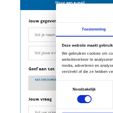
Stuur een e-mail
Jouw gegevens
Toestemming
Deze website maakt gebruik
We gebruiken cookies om cont
websiteverkeer te analyseren
media, adverteren en analys
Geef aan tot welk domein jouw vraag b
verstrekt of die ze hebben v
KIES EEN DOMEIN
Toestemmingsselectie
Noodzakelijk
Jouw vraag