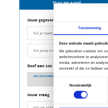
Stuur een e-mail
Jouw gegevens
Toestemming
Deze website maakt gebruik
We gebruiken cookies om cont
websiteverkeer te analyseren
media, adverteren en analys
Geef aan tot welk domein jouw vraag b
verstrekt of die ze hebben v
KIES EEN DOMEIN
Toestemmingsselectie
Noodzakelijk
Jouw vraag