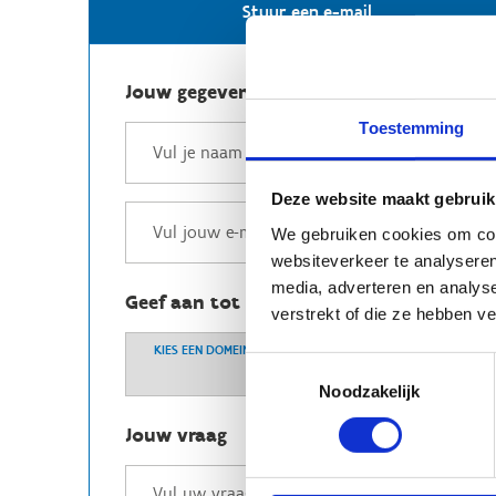
Stuur een e-mail
Jouw gegevens
Toestemming
Deze website maakt gebruik
We gebruiken cookies om cont
websiteverkeer te analyseren
media, adverteren en analys
Geef aan tot welk domein jouw vraag b
verstrekt of die ze hebben v
KIES EEN DOMEIN
Toestemmingsselectie
Noodzakelijk
Jouw vraag