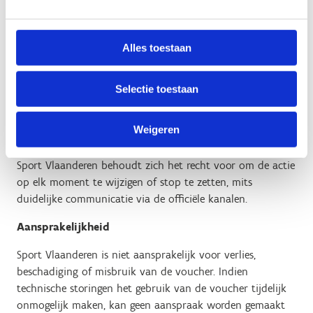
Persoonsgegevens
Bij het inwisselen van de voucher kunnen
Alles toestaan
persoonsgegevens worden gevraagd voor reservatie-
of verificatiedoeleinden.
Selectie toestaan
Deze gegevens worden verwerkt volgens het
privacybeleid van Sport Vlaanderen.
Weigeren
Wijziging of beëindiging van de actie
Sport Vlaanderen behoudt zich het recht voor om de actie
op elk moment te wijzigen of stop te zetten, mits
duidelijke communicatie via de officiële kanalen.
Aansprakelijkheid
Sport Vlaanderen is niet aansprakelijk voor verlies,
beschadiging of misbruik van de voucher. Indien
technische storingen het gebruik van de voucher tijdelijk
onmogelijk maken, kan geen aanspraak worden gemaakt