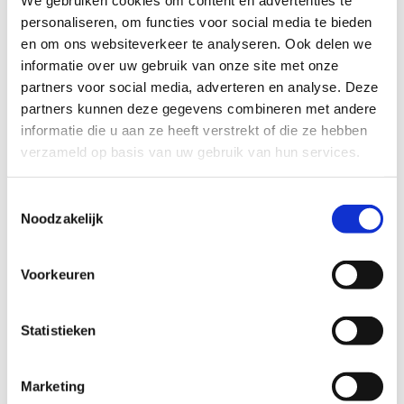
Beperkingen
personaliseren, om functies voor social media te bieden
en om ons websiteverkeer te analyseren. Ook delen we
De voucher is niet cumuleerbaar met andere acties,
informatie over uw gebruik van onze site met onze
kortingen of promoties.
partners voor social media, adverteren en analyse. Deze
Enkel originele, geldige vouchercodes worden
partners kunnen deze gegevens combineren met andere
geaccepteerd. Vervalsing of misbruik leidt tot
informatie die u aan ze heeft verstrekt of die ze hebben
onmiddellijke uitsluiting van deelname.
verzameld op basis van uw gebruik van hun services.
De organisator behoudt zich het recht voor om
vouchercodes te blokkeren bij vermoeden van
Toestemmingsselectie
fraude of onregelmatigheden.
Noodzakelijk
Reserveren verplicht
Voorkeuren
Reserveren van een schaatsmoment is verplicht en
gebeurt via het online platform van de gekozen
schaatsbaan.
Statistieken
Beschikbaarheid is beperkt en vol = vol. Sport
Vlaanderen garandeert geen beschikbaarheid op
specifieke dagen of tijdstippen.
Marketing