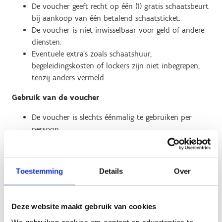
De voucher geeft recht op één (1) gratis schaatsbeurt
bij aankoop van één betalend schaatsticket.
De voucher is niet inwisselbaar voor geld of andere
diensten.
Eventuele extra’s zoals schaatshuur,
begeleidingskosten of lockers zijn niet inbegrepen,
tenzij anders vermeld.
Gebruik van de voucher
De voucher is slechts éénmalig te gebruiken per
persoon.
De voucher is uitsluitend online in te wisselen via
het officiële online reservatiesysteem van de
betrokken schaatsbaan.
Toestemming
Details
Over
De voucher moet worden ingevuld of toegevoegd
tijdens het online reservatieproces, voor de betaling.
Achteraf inbrengen, verrekenen aan de kassa of
Deze website maakt gebruik van cookies
terugbetalingen zijn niet mogelijk.
We gebruiken cookies om content en advertenties te