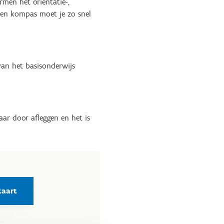
men het oriëntatie-,
een kompas moet je zo snel
van het basisonderwijs
aar door afleggen en het is
aart