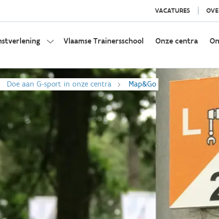
VACATURES
OVE
nstverlening
Vlaamse Trainersschool
Onze centra
On
Doe aan G-sport in onze centra
Map&Go