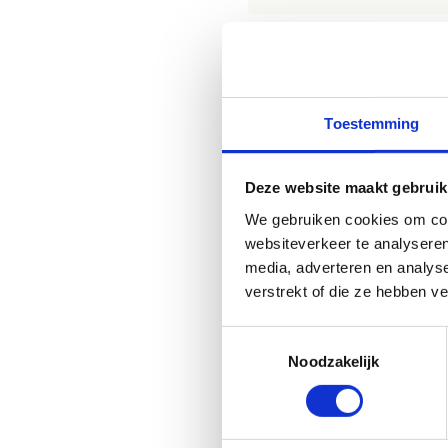
Hoe werkt he
Toestemming
Om het Map&Go-parcours af t
Deze website maakt gebruik
We gebruiken cookies om cont
websiteverkeer te analyseren
media, adverteren en analys
verstrekt of die ze hebben v
Toestemmingsselectie
Noodzakelijk
Download de spelfich
Download de spelfich