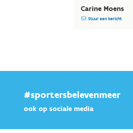
Carine Moens
Stuur een bericht
#sportersbelevenmeer
ook op sociale media