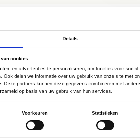
t?
Details
e leggen heb je een handleiding, spelopdrachten en een kaart no
 van cookies
ent en advertenties te personaliseren, om functies voor social
Download de handleiding van het Map&Go
. Ook delen we informatie over uw gebruik van onze site met on
parcours
e. Deze partners kunnen deze gegevens combineren met andere i
erzameld op basis van uw gebruik van hun services.
Voorkeuren
Statistieken
es - Boggle
es - Rommel in de kooi, in de stal en in de zoo