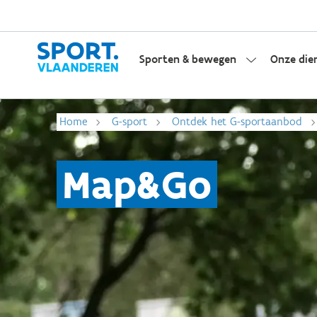
Sporten & bewegen
Onze die
Home
G-sport
Ontdek het G-sportaanbod
Map&Go