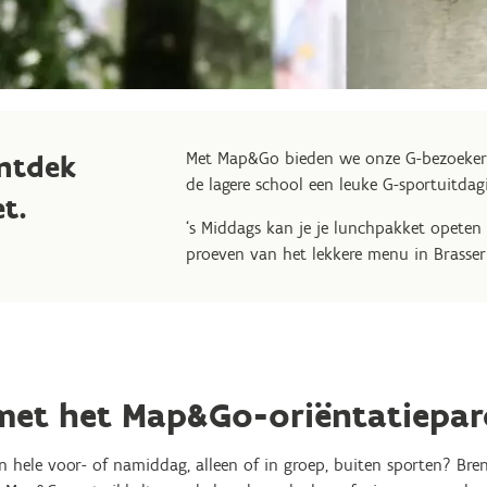
ntdek
Met Map&Go bieden we onze G-bezoekers
de lagere school een leuke G-sportuitda
et.
‘s Middags kan je je lunchpakket opeten
proeven van het lekkere menu in Brasser
met het Map&Go-oriëntatiepar
en hele voor- of namiddag, alleen of in groep, buiten sporten? Br