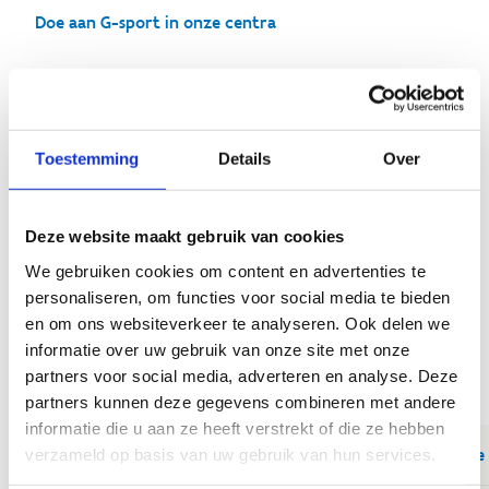
Doe aan G-sport in onze centra
Ga op G-sportkamp
Toestemming
Details
Over
Download de brochures per
provincie
Deze website maakt gebruik van cookies
We gebruiken cookies om content en advertenties te
Ben je op zoek naar een G-sportkamp? Neem dan een
personaliseren, om functies voor social media te bieden
kijkje in onze flyers. Per provincie vind je een overzicht
en om ons websiteverkeer te analyseren. Ook delen we
van de G-sportkampen van Sport Vlaanderen zowel als
informatie over uw gebruik van onze site met onze
van andere aanbieders.
partners voor social media, adverteren en analyse. Deze
partners kunnen deze gegevens combineren met andere
informatie die u aan ze heeft verstrekt of die ze hebben
Download de G-sportkampen flyer 2026 Provinci
verzameld op basis van uw gebruik van hun services.