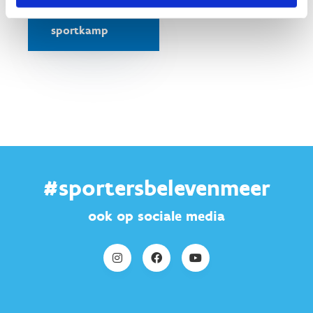
Vind een G-
sportkamp
#sportersbelevenmeer
ook op sociale media