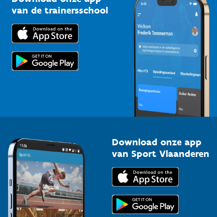
Bedrijven
van de trainersschool
Downloads
Trainers en begeleiders
Voor de pers
Scholen
Topsporters
Organisatoren van sportevenementen
Download onze app
van Sport Vlaanderen