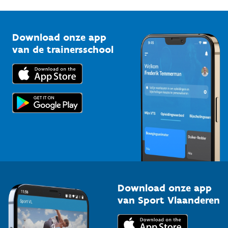
G-sport
Vlaamse Trainersschool
Sportclubs
Kennisplatform
Download onze app
Bedrijven
van de trainersschool
Downloads
Trainers en begeleiders
Voor de pers
Scholen
Topsporters
Organisatoren van sportevenementen
Download onze app
van Sport Vlaanderen