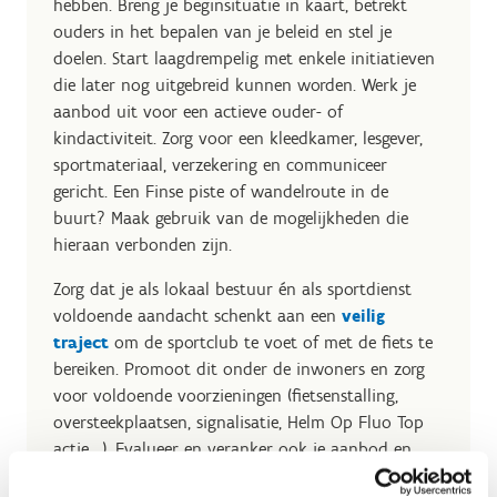
hebben. Breng je beginsituatie in kaart, betrekt
ouders in het bepalen van je beleid en stel je
doelen. Start laagdrempelig met enkele initiatieven
die later nog uitgebreid kunnen worden. Werk je
aanbod uit voor een actieve ouder- of
kindactiviteit. Zorg voor een kleedkamer, lesgever,
sportmateriaal, verzekering en communiceer
gericht. Een Finse piste of wandelroute in de
buurt? Maak gebruik van de mogelijkheden die
hieraan verbonden zijn.
Zorg dat je als lokaal bestuur én als sportdienst
voldoende aandacht schenkt aan een
veilig
traject
om de sportclub te voet of met de fiets te
bereiken. Promoot dit onder de inwoners en zorg
voor voldoende voorzieningen (fietsenstalling,
oversteekplaatsen, signalisatie, Helm Op Fluo Top
actie,...). Evalueer en veranker ook je aanbod en
betrek hier zeker de gebruiker ook in. Op die