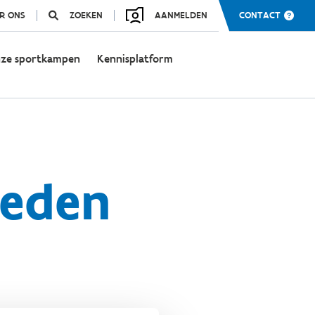
R ONS
ZOEKEN
AANMELDEN
CONTACT
ze sportkampen
Kennisplatform
leden