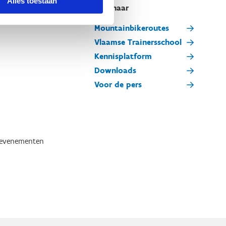
Alles toestaan
Snel naar
Mountainbikeroutes
Vlaamse Trainersschool
Kennisplatform
Downloads
Voor de pers
tevenementen