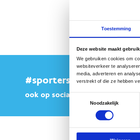
Geen fiches gevonden.
Toestemming
Deze website maakt gebruik
We gebruiken cookies om cont
websiteverkeer te analyseren
media, adverteren en analys
#sportersbelevenmeer
verstrekt of die ze hebben v
ook op sociale media
Toestemmingsselectie
Noodzakelijk