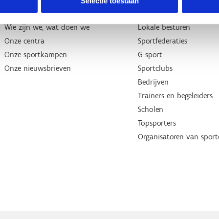
Selectie toestaan
Over ons
Wij ondersteunen
Wie zijn we, wat doen we
Lokale besturen
Onze centra
Sportfederaties
Onze sportkampen
G-sport
Onze nieuwsbrieven
Sportclubs
Bedrijven
Trainers en begeleiders
Scholen
Topsporters
Organisatoren van spor