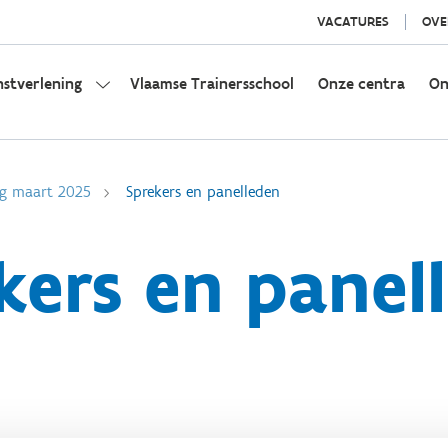
VACATURES
OVE
nstverlening
Vlaamse Trainersschool
Onze centra
On
ag maart 2025
Sprekers en panelleden
kers en panel