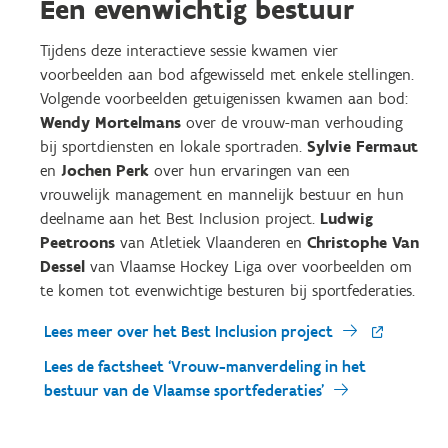
Een evenwichtig bestuur
Tijdens deze interactieve
sessie
kwamen vier
voorbeelden aan bod afgewisseld met enkele stellingen.
Vo
lgende voorbeelden getuigenissen kwamen aan bod:
Wendy Mortelmans
over de vrouw-man verhouding
bij sportdiensten
en
lokale
sportrad
en
.
Sylvie Fermaut
en
Jochen Perk
over
hun ervaringen van een
vrouwelijk management en mannelijk bestuur
en hun
deelname a
an het
Best Inclusion project
.
Ludwig
Peetroons
van Atletiek Vlaan
deren en
Christophe Van
Dessel
van Vlaamse Hockey Liga over
voorbeelden om
te komen tot
evenwichtige
besturen bij
sportfederaties
.
Lees meer over het Best Inclusion project
Lees de factsheet ‘Vrouw-manverdeling in het
bestuur van de Vlaamse sportfederaties’