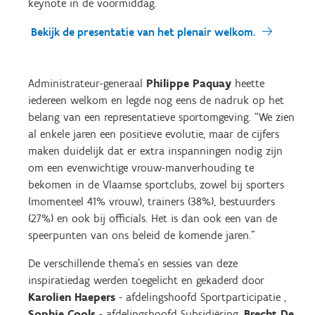
keynote in de voormiddag.
Bekijk de presentatie van het plenair welkom.
Administrateur-generaal
Philippe Paquay
heette
iedereen welkom en legde nog eens de nadruk op het
belang van een representatieve sportomgeving. “We zien
al enkele jaren een positieve evolutie, maar de cijfers
maken duidelijk dat er extra inspanningen nodig zijn
om een evenwichtige vrouw-manverhouding te
bekomen in de Vlaamse sportclubs, zowel bij sporters
(momenteel 41% vrouw), trainers (38%), bestuurders
(27%) en ook bij officials. Het is dan ook een van de
speerpunten van ons beleid de komende jaren.”
De verschillende thema’s en sessies van deze
inspiratiedag werden toegelicht en gekaderd door
Karolien Haepers
- afdelingshoofd Sportparticipatie ,
Sophie Cools
- afdelingshoofd Subsidiëring,
Brecht De