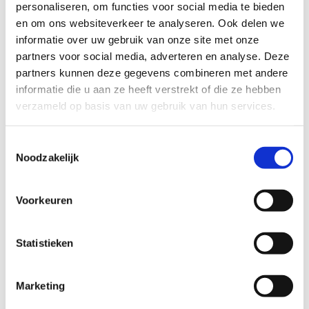
personaliseren, om functies voor social media te bieden
en om ons websiteverkeer te analyseren. Ook delen we
informatie over uw gebruik van onze site met onze
partners voor social media, adverteren en analyse. Deze
Beweegvriendelijke ruimte
partners kunnen deze gegevens combineren met andere
informatie die u aan ze heeft verstrekt of die ze hebben
Meer dan 40% van de sporters maakt gebruik van
verzameld op basis van uw gebruik van hun services.
publieke ruimtes zoals parken en natuurgebieden. Ze
zijn echter niet altijd toegankelijk voor iedereen. Vooral
meisjes en gezinnen ervaren drempels om ten volle het
Toestemmingsselectie
Noodzakelijk
potentieel van meer sporten en bewegen in de openbare
ruimte te kunnen benutten.
Voorkeuren
Ad de Bont
(Urhahn, stedenbouw & strategie) lichtte
het project ‘
Het gezin als kanariepiet van de stad
’
toe.
Statistieken
Lore Cuypers
(Vital Cities, Howest),
besprak
het project
G.I.R.L
met methodieken
om
meer meisjes en vrouwen
Marketing
kwalitatief te laten sporten
en bewegen in de openbare