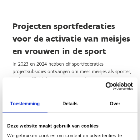
Projecten sportfederaties
voor de activatie van meisjes
en vrouwen in de sport
In 2023 en 2024 hebben elf sportfederaties
projectsubsidies ontvangen om meer meisjes als sporter,
trainer, official, bestuurder… te activeren voor meer
meisjes en vrouwen in basketbal, boksen, handbal,
hockey, rugby, skaten, voetbal, volleybal, wielrennen,
waterpolo en de zeil- en surfsporten.
Toestemming
Details
Over
Lees meer over deze projectsubsidie en de projecten
op de pagina projectsubsidies sportfederaties 2023-
Deze website maakt gebruik van cookies
2024.
We gebruiken cookies om content en advertenties te