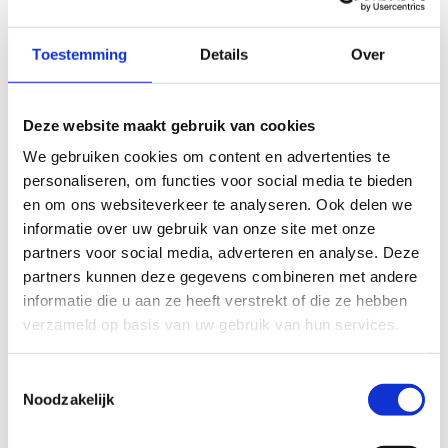
12% van de federatievoorzitters
23% van de geregistreerde coaches
Toestemming
Details
Over
32% van de officials
Deze website maakt gebruik van cookies
31% van de federatieleden.
We gebruiken cookies om content en advertenties te
Deze Europese cijfers tonen een
personaliseren, om functies voor social media te bieden
ondervertegenwoordiging van vrouwen aan bij de
en om ons websiteverkeer te analyseren. Ook delen we
bevraagde sportfederaties. Vooral bij de cijfers voor de
informatie over uw gebruik van onze site met onze
omkadering, zoals federatievoorzitters, is het percentage
partners voor social media, adverteren en analyse. Deze
vrouwen zeer laag.
partners kunnen deze gegevens combineren met andere
informatie die u aan ze heeft verstrekt of die ze hebben
Naast deze datacollectie (pijler 1 van het project) omvat
verzameld op basis van uw gebruik van hun services.
het project ook een online databank met goede
voorbeelden. (pijler 2 van het project) En er werd samen
met mediapartners uit de verschillende landen gewerkt
Toestemmingsselectie
aan het creëren van bewustzijn rond genderongelijkheid
Noodzakelijk
in de sport (pijler 3 van het project).