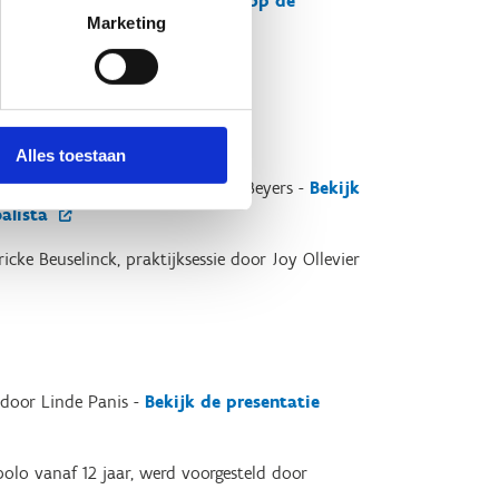
oor Wouter Van Hoorne
Lees meer op de
Marketing
ksessie.
Alles toestaan
De Cock, praktijksessie door Evie Beyers
-
Bekijk
alista
ricke Beuselinck, praktijksessie door Joy Ollevier
 door
Linde Panis -
Bekijk de presentatie
olo vanaf 12 jaar, werd voorgesteld door