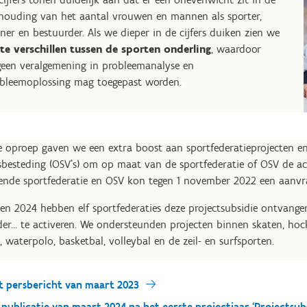
houding van het aantal vrouwen en mannen als sporter,
iner en bestuurder. Als we dieper in de cijfers duiken zien we
te verschillen tussen de sporten onderling
, waardoor
geen veralgemening in probleemanalyse en
bleemoplossing mag toegepast worden.
 oproep gaven we een extra boost aan sportfederatieprojecten en 
dsbesteding (OSV’s) om op maat van de sportfederatie of OSV de a
kende sportfederatie en OSV kon tegen 1 november 2022 een aanvr
en 2024 hebben elf sportfederaties deze projectsubsidie ontvangen o
er… te activeren. We ondersteunden projecten binnen skaten, hock
 waterpolo, basketbal, volleybal en de zeil- en surfsporten.
t persbericht van maart 2023
 publicatie van maart 2024 na het eerste projectjaar ‘Projectsub