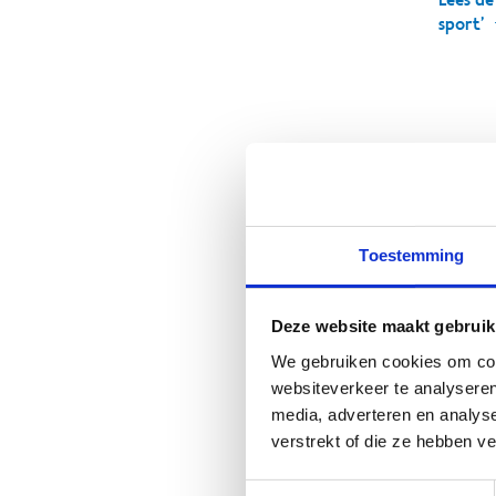
sport’
Voo
Tijdens 
hun proj
Toestemming
‘De myt
Deze website maakt gebruik
Vlaamse
We gebruiken cookies om cont
meer o
websiteverkeer te analyseren
media, adverteren en analys
Volley 
verstrekt of die ze hebben v
Vlaande
Toestemmingsselectie