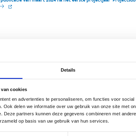
rstelling projecten tijdens in
de inspiratiedag op 12 maart 2025 in het Marie-Elisabeth Belpaireg
ecten voor in vier verschillende thema sessies.
Details
he doorprikt, er zijn wel genoeg vrouwen om de rol als train
 van cookies
 Hockey Liga vzw – project Equally Amazing, werd voorgesteld doo
ent en advertenties te personaliseren, om functies voor social
p de webpagina vrouwen in hockey
. Ook delen we informatie over uw gebruik van onze site met on
e. Deze partners kunnen deze gegevens combineren met andere i
Vlaanderen vzw - project Empowerment Vrouwen & Volleybal, werd 
erzameld op basis van uw gebruik van hun services.
ren), Kathleen Willemsen (HR Project & Change Manager) -
Lees m