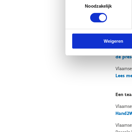
Basketb
Noodzakelijk
webpagi
Zo doen
Twee spo
Weigeren
Voetbal
de pres
Vlaamse
Lees m
Een tea
Vlaamse
Hand2
Vlaamse