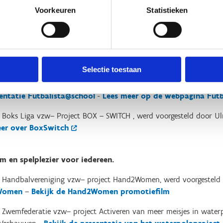
al Vlaanderen vzw – Female Referee Project, werd voorgesteld d
Voorkeuren
Statistieken
na Female Referee Project
 federaties het in de praktijk.
rtfederaties stelden hun project voor aan de hand van een praktij
Selectie toestaan
 Vlaanderen vzw– Futbalista Hattrick, werd voorgesteld door
Niki 
entatie Futbalista@school
-
Lees meer op de webpagina Futb
 Boks Liga vzw– Project BOX – SWITCH , werd voorgesteld door
Ul
eer over BoxSwitch
m en spelplezier voor iedereen.
 Handbalvereniging vzw– project Hand2Women, werd voorgesteld
Women
–
Bekijk de Hand2Women promotiefilm
 Zwemfederatie vzw– project Activeren van meer meisjes in waterp