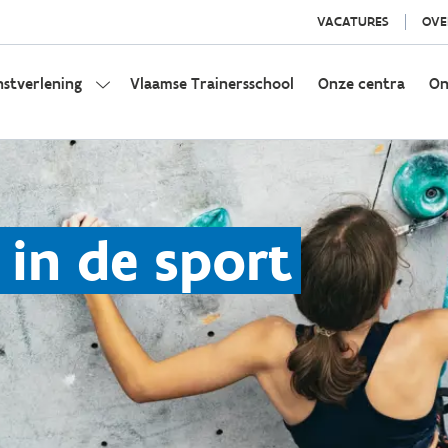
VACATURES
OVE
nstverlening
Vlaamse Trainersschool
Onze centra
On
in de sport