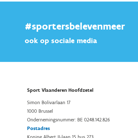
#sportersbelevenmeer
ook op sociale media
Sport Vlaanderen Hoofdzetel
Simon Bolivarlaan 17
1000 Brussel
Ondernemingsnummer: BE 0248.142.826
Postadres
Koning Albert II-laan 15 bus 273