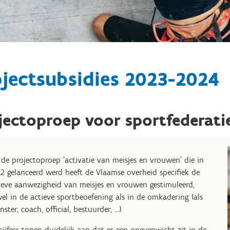
jectsubsidies 2023-2024
jectoproep voor sportfederati
 de projectoproep ‘activatie van meisjes en vrouwen’ die in
2 gelanceerd werd heeft de Vlaamse overheid specifiek de
ieve aanwezigheid van meisjes en vrouwen gestimuleerd,
el in de actieve sportbeoefening als in de omkadering (als
nster, coach, official, bestuurder, ...).
cijfers tonen duidelijk aan dat er een onevenwicht zit in de