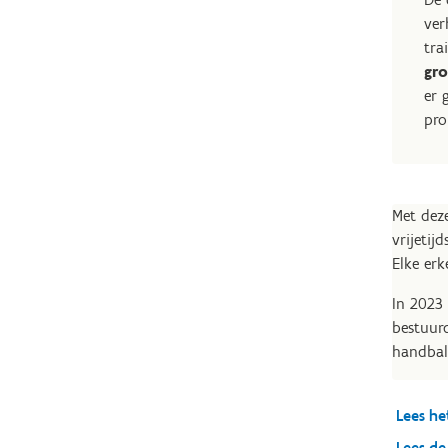
ver
tra
gro
er 
pro
Met deze
vrijetij
Elke er
In 2023 
bestuurd
handbal,
Lees he
Lees de