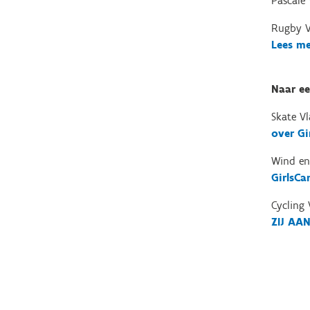
Pascale
Rugby V
Lees me
Naar ee
Skate V
over Gi
Wind en
GirlsCa
Cycling 
ZIJ AAN