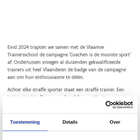
Eind 2024 trapten we samen met de Vlaamse
Trainersschool de campagne 'Coachen is de mooiste sport'
af. Ondertussen vroegen al duizenden gekwalificeerde
trainers uit heel Vlaanderen de badge van de campagne
aan om hun enthousiasme te delen.
Achter elke straffe sporter staat een straffe trainer. Een
trainer is niet alleen een rolmodel en motivator, maar
vaak ook een levenscoach. Coachen vraagt evenveel passie
en toewijding als eender welke sport. Meer nog, het is
eigenlijk een sport op zichzelf, en misschien wel
de
Toestemming
Details
Over
mooiste van allemaal
. Hoewel we de laatste jaren ook
voor de trainers een stijging zien, van zowel het aantal