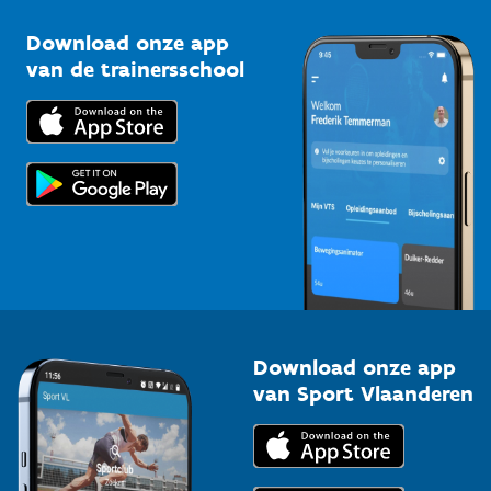
Sportclubs
Kennisplatform
Download onze app
Bedrijven
van de trainersschool
Downloads
Trainers en begeleiders
Voor de pers
Scholen
Topsporters
Organisatoren van sportevenementen
Download onze app
van Sport Vlaanderen