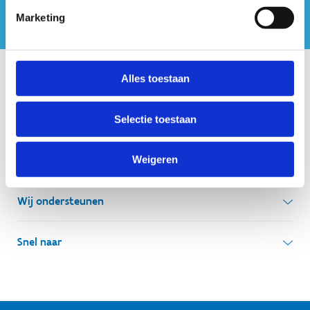
Marketing
Alles toestaan
Onze centra
Sport Vlaanderen Hoofdzetel
Selectie toestaan
Simon Bolivarlaan 17
Weigeren
Over ons
1000 Brussel
Wie zijn we, wat doen we
Wij ondersteunen
Ondernemingsnummer: BE 0248.142.826
Onze centra
Postadres
Lokale besturen
Snel naar
Onze sportkampen
Koning Albert II-laan 15 bus 273
Sportfederaties
Mountainbikeroutes
Onze nieuwsbrieven
1210 Brussel
G-sport
Vlaamse Trainersschool