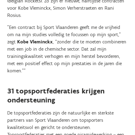
(Belgian Rockets). Zo zijn er nieuwe, halftijdse contracten
voor Kobe Vleminckx, Simon Verherstraeten en Rani
Rosius.
"Een contract bij Sport Vlaanderen geeft me de vrijheid
om na mijn studies volledig te focussen op mijn sport,”
zegt
Kobe Vleminckx
, “zonder die te moeten combineren
met een job in de chemische sector. Dat zal mijn
trainingskwaliteit verhogen en mijn herstel bevorderen,
met een positief effect op mijn prestaties in de jaren die
komen.”"
31 topsportfederaties krijgen
ondersteuning
De topsportfederaties zijn de natuurlijke en sterkste
partners van Sport Vlaanderen om topsporters
kwaliteitsvol en gericht te ondersteunen.
Topsportfederaties met een goede piramidewerking – een