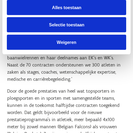
dankbaar voor de voorbeeldrol die ze speelt voor de
Alles toestaan
jeugd’, zegt
Tom Coeckelberghs, afdelingshoofd
topsport bij Sport Vlaanderen
. ‘Uiteraard betekent het
verlies van haar contract geenszins dat Sport Vlaanderen
Selectie toestaan
Kopecky geen steun meer zou verlenen. Een
topsportcontract is maar een schakel in een hele reeks van
Weigeren
ondersteuningsmechanismen die we toepassen. We
ondersteunen nog wel haar programma in het
baanwielrennen en haar deelnames aan EK’s en WK’s.
Naast de 70 contracten ondersteunen we 300 atleten in
zaken als stages, coaches, wetenschappelijke expertise,
medische en carrièrebegeleiding.’
Door de goede prestaties van heel wat topsporters in
ploegsporten en in sporten met samengestelde teams,
kunnen in de toekomst halftijdse contracten toegekend
worden. Dat geldt bijvoorbeeld voor de nieuwe
prestatieprogramma’s in atletiek, meer bepaald 4x100
meter bij zowel mannen (Belgian Falcons) als vrouwen