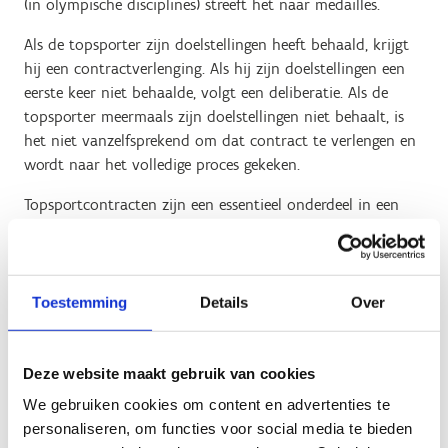
(in olympische disciplines) streeft het naar medailles.
Als de topsporter zijn doelstellingen heeft behaald, krijgt
hij een contractverlenging. Als hij zijn doelstellingen een
eerste keer niet behaalde, volgt een deliberatie. Als de
topsporter meermaals zijn doelstellingen niet behaalt, is
het niet vanzelfsprekend om dat contract te verlengen en
wordt naar het volledige proces gekeken.
Topsportcontracten zijn een essentieel onderdeel in een
volwaardig topsportproject voor sporters. Ze waarborgen
een vast maandloon (volgens barema van het diploma
binnen de Vlaamse overheid), wat de topsporters de rust
geeft om volledig op hun sport te focussen.
Toestemming
Details
Over
Naast de individuele tewerkstellingscontracten
ondersteunt Sport Vlaanderen ook nog het
Deze website maakt gebruik van cookies
prestatieprogramma van een driehonderdtal topsporters,
We gebruiken cookies om content en advertenties te
door onder andere stages, coaches en omkadering te
personaliseren, om functies voor social media te bieden
financieren. Nieuwe topsportcontracten kunnen in 2025