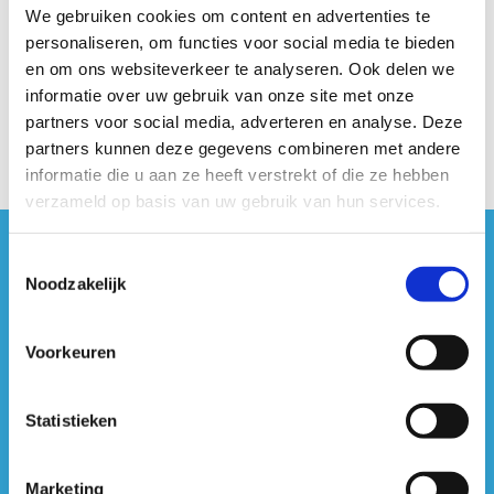
We gebruiken cookies om content en advertenties te
Geen fiches gevonden.
personaliseren, om functies voor social media te bieden
en om ons websiteverkeer te analyseren. Ook delen we
informatie over uw gebruik van onze site met onze
partners voor social media, adverteren en analyse. Deze
partners kunnen deze gegevens combineren met andere
informatie die u aan ze heeft verstrekt of die ze hebben
verzameld op basis van uw gebruik van hun services.
Toestemmingsselectie
#sportersbelevenmeer
Noodzakelijk
ook op sociale media
Voorkeuren
Statistieken
Marketing