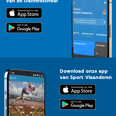
van de trainersschool
Downloads
Trainers en begeleiders
Voor de pers
Scholen
Topsporters
Organisatoren van sportevenementen
Download onze app
van Sport Vlaanderen