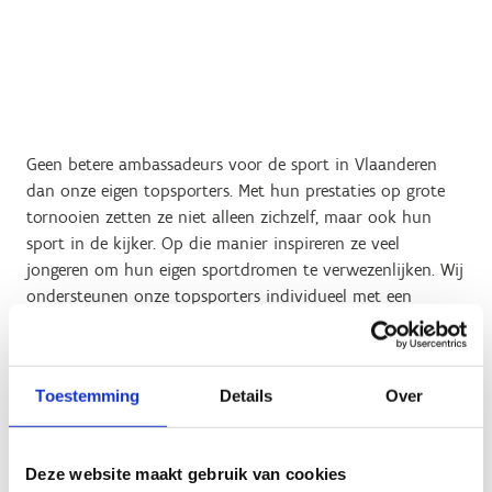
Geen betere ambassadeurs voor de sport in Vlaanderen
dan onze eigen topsporters. Met hun prestaties op grote
tornooien zetten ze niet alleen zichzelf, maar ook hun
sport in de kijker. Op die manier inspireren ze veel
jongeren om hun eigen sportdromen te verwezenlijken. Wij
ondersteunen onze topsporters individueel met een
contract of een maandelijkse onkostenvergoeding.
Maar de ondersteuning van onze topsporters start
veel vroeger en beperkt zich niet enkel tot het
Toestemming
Details
Over
toekennen van contracten of onkostenvergoedingen
.
Deze website maakt gebruik van cookies