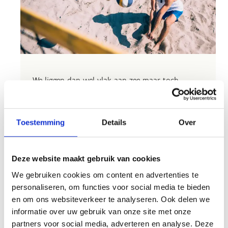
We liggen dan wel vlak aan zee maar toch
hebben we een eigen beachterrein op ons
centrum. Het veld is 20 op 8 meter en kan
perfect gebruikt worden voor allerlei sporten
Toestemming
Details
Over
zoals beachvolley, beachsoccer, beachhandbal,
frisbee, ...
Deze website maakt gebruik van cookies
Aarzel niet en stuur ons direct een e-mail om je
reservering aan te vragen. We kijken ernaar uit
We gebruiken cookies om content en advertenties te
om jouw sportieve ambities te ondersteunen.
personaliseren, om functies voor social media te bieden
en om ons websiteverkeer te analyseren. Ook delen we
Bekijk de tarieven
informatie over uw gebruik van onze site met onze
partners voor social media, adverteren en analyse. Deze