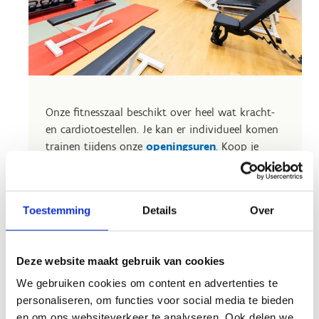
Onze fitnesszaal beschikt over heel wat kracht-
en cardiotoestellen. Je kan er individueel komen
trainen tijdens onze
openingsuren
. Koop je
ticket op voorhand online.
In de zaal is er geen begeleiding voorzien.
Kinderen en jongeren onder de 16 jaar zijn niet
Toestemming
Details
Over
toegelaten in onze fitness.
We kijken ernaar uit om jouw sportieve ambities
Deze website maakt gebruik van cookies
te ondersteunen!
We gebruiken cookies om content en advertenties te
personaliseren, om functies voor social media te bieden
Bekijk de tarieven
en om ons websiteverkeer te analyseren. Ook delen we