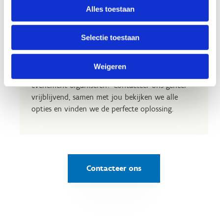
Alles toestaan
Op zoek naar een uitvalsbasis
Selectie toestaan
voor jouw club?
Zoek je een plek voor je trainingen en
Weigeren
wedstrijden? Wil je met je sportclub een
evenement organiseren? Contacteer ons geheel
vrijblijvend, samen met jou bekijken we alle
opties en vinden we de perfecte oplossing.
Contacteer ons