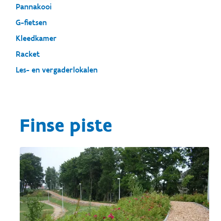
Pannakooi
G-fietsen
Kleedkamer
Racket
Les- en vergaderlokalen
Finse piste