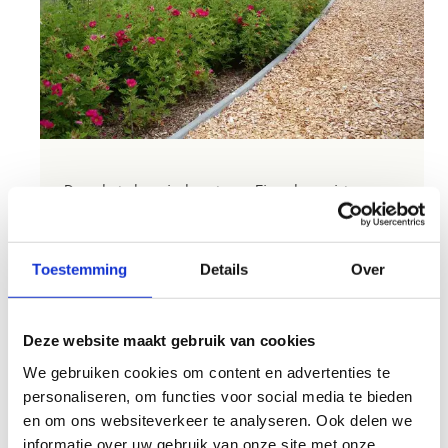
Door het domein loopt een Finse looppiste van
ongeveer 1 km. Om het loopcomfort te
verbeteren bestaat de bovenlaag van deze piste
uit een verende laag. Deze toplaag is zacht,
Toestemming
Details
Over
verend en schokdempend waardoor een
aangenaam loopgevoel gecreëerd wordt.
Bovendien voorkomt het blessures.
Deze website maakt gebruik van cookies
We gebruiken cookies om content en advertenties te
Het gebruik van deze piste is gratis maar
personaliseren, om functies voor social media te bieden
aanmelden bij de toezichter is verplicht. De piste
en om ons websiteverkeer te analyseren. Ook delen we
kan op aanvraag verlicht worden.
informatie over uw gebruik van onze site met onze