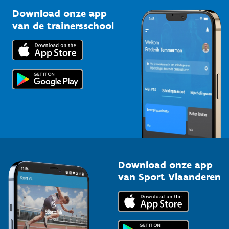
Sportclubs
Kennisplatform
Download onze app
Bedrijven
van de trainersschool
Downloads
Trainers en begeleiders
Voor de pers
Scholen
Topsporters
Organisatoren van sportevenementen
Download onze app
van Sport Vlaanderen