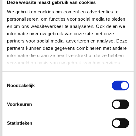
Deze website maakt gebruik van cookies
We gebruiken cookies om content en advertenties te
personaliseren, om functies voor social media te bieden
en om ons websiteverkeer te analyseren. Ook delen we
informatie over uw gebruik van onze site met onze
partners voor social media, adverteren en analyse. Deze
Een kleedkamer is standaard inbegrepen bij de
partners kunnen deze gegevens combineren met andere
huur van je terrein. Huur je geen terrein maar
informatie die u aan ze heeft verstrekt of die ze hebben
heb je toch een kleedkamer nodig, bv. na een
verzameld op basis van uw gebruik van hun services.
looptraining op het strand of na een fietsrit, dan
kan je een kleedkamer afzonderlijk huren.
Toestemmingsselectie
Noodzakelijk
Je kan kiezen voor een kleedkamer met douche
voor circa 25 personen, of een kleedkamer met
een individuele douche.
Voorkeuren
Bekijk de tarieven
Statistieken