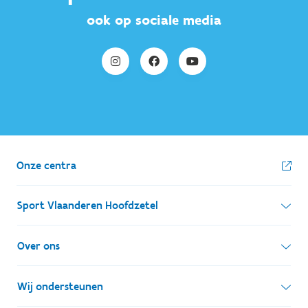
ook op sociale media
Onze centra
Sport Vlaanderen Hoofdzetel
Simon Bolivarlaan 17
Over ons
1000 Brussel
Wie zijn we, wat doen we
Wij ondersteunen
Ondernemingsnummer: BE 0248.142.826