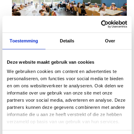
Toestemming
Details
Over
We hebben drie ruimtes ter beschikking die
Deze website maakt gebruik van cookies
verschillende doeleinden kunnen hebben.
We gebruiken cookies om content en advertenties te
Sommige groepen (scholen) gebruiken deze als
personaliseren, om functies voor social media te bieden
klaslokaal en geven er les. Andere groepen zoals
en om ons websiteverkeer te analyseren. Ook delen we
bedrijven of topsportclubs gebruiken deze
informatie over uw gebruik van onze site met onze
lokalen als vergaderlokaal of staff only. Meestal
partners voor social media, adverteren en analyse. Deze
worden deze lokalen echter gebruikt als
partners kunnen deze gegevens combineren met andere
ontspanningszaal waar kinderen/sporters
informatie die u aan ze heeft verstrekt of die ze hebben
spelletjes spelen, brieven schrijven of een film
verzameld op basis van uw gebruik van hun services.
kijken. Je vult het gebruik van de zalen dus in
zoals jij wil.