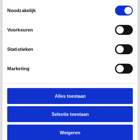
Toestemmingsselectie
De uitrusting in de lokalen is variabel:
Noodzakelijk
Lokaal 1: extra large digibord en een
krijtbord.
Voorkeuren
Lokaal 2: krijtbord.
Lokaal 3: tv-scherm, krijtbord en wit
Statistieken
projectiescherm.
We beschikken eveneens over een mobiel tv-
Marketing
scherm met clickshare systeem. Dit toestel kan in
elke ruimte worden gebruikt.
In alle lokalen is er wifi voorzien.
Alles toestaan
Bekijk de tarieven
Selectie toestaan
Weigeren