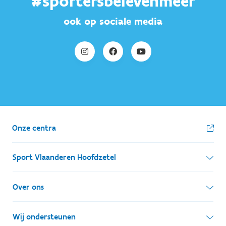
#sportersbelevenmeer
ook op sociale media
Onze centra
Sport Vlaanderen Hoofdzetel
Simon Bolivarlaan 17
Over ons
1000 Brussel
Wie zijn we, wat doen we
Wij ondersteunen
Ondernemingsnummer: BE 0248.142.826