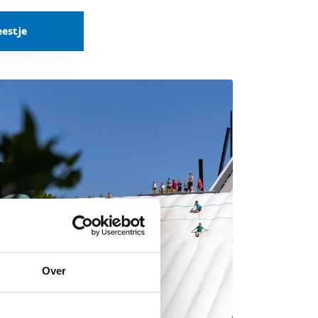
estje
Over