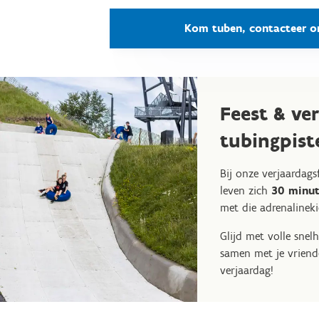
Kom tuben, contacteer o
Feest & v
tubingpist
Bij onze verjaardagsf
leven zich
30 minut
met die adrenalineki
Glijd met volle snel
samen met je vriend
verjaardag!