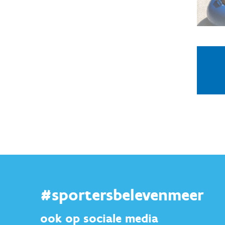
#sportersbelevenmeer
ook op sociale media