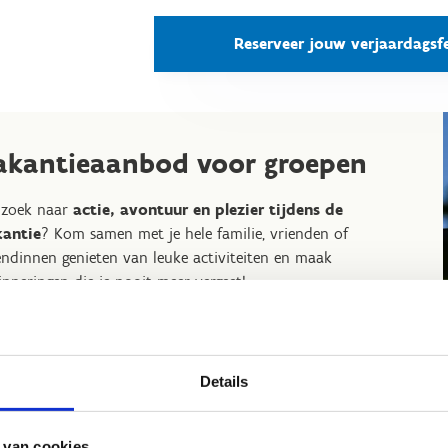
Reserveer jouw verjaardagsfe
akantieaanbod voor groepen
 zoek naar
actie, avontuur en plezier tijdens de
kantie
? Kom samen met je hele familie, vrienden of
endinnen genieten van leuke activiteiten en maak
inneringen die je nooit meer vergeet!
s uit 4 vakantieactiviteiten:
Glijden van de airbag
Details
Pony knuffeltocht
Pumptrack avontuur
Tuben op onze tubingpiste
 van cookies