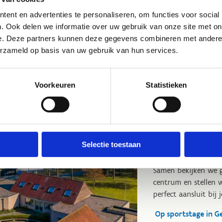
tdek ons vakantieaanbod nu
ent en advertenties te personaliseren, om functies voor social
. Ook delen we informatie over uw gebruik van onze site met on
e. Deze partners kunnen deze gegevens combineren met andere i
erzameld op basis van uw gebruik van hun services.
Op sportst
Voorkeuren
Statistieken
Wil je met je sportc
overnachting of e
centrum kan je niet
comfortabel overnac
Selectie toestaan
voor maximaal 112 
Samen bekijken we 
centrum en stellen
perfect aansluit bij
Op sportstage in G