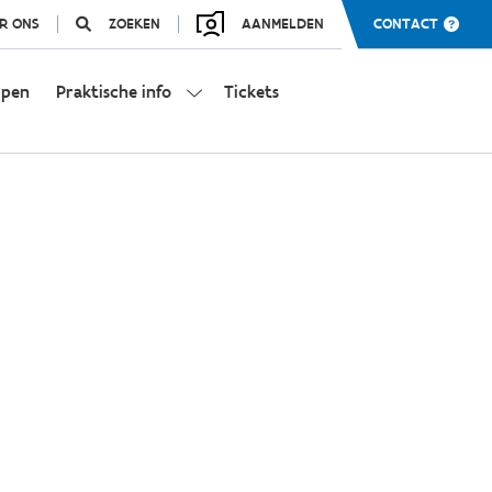
R ONS
ZOEKEN
AANMELDEN
CONTACT
mpen
Praktische info
Tickets