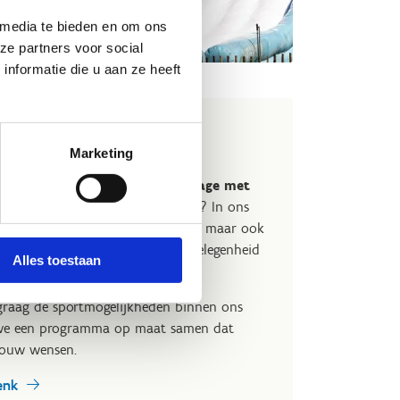
 media te bieden en om ons
ze partners voor social
nformatie die u aan ze heeft
age in Genk?
Marketing
lub, vereniging of federatie een
stage met
en sportief weekend
organiseren? In ons
 alleen tal van sporten beoefenen, maar ook
hten. We beschikken over slaapgelegenheid
Alles toestaan
personen.
graag de sportmogelijkheden binnen ons
 we een programma op maat samen dat
 jouw wensen.
enk