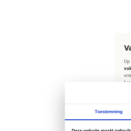
V
Op
va
vri
her
Kie
Toestemming
Deze website maakt gebruik