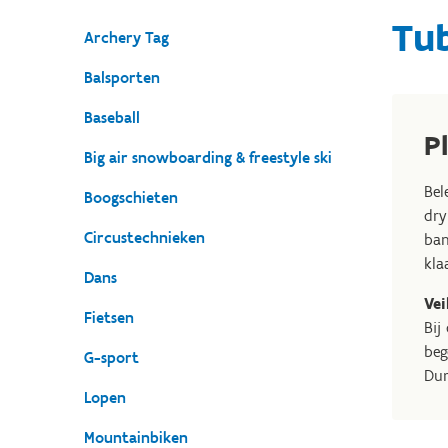
Tu
Archery Tag
Balsporten
Baseball
P
Big air snowboarding & freestyle ski
Bel
Boogschieten
dry
Circustechnieken
ban
kla
Dans
Vei
Fietsen
Bij
beg
G-sport
Dur
Lopen
Mountainbiken