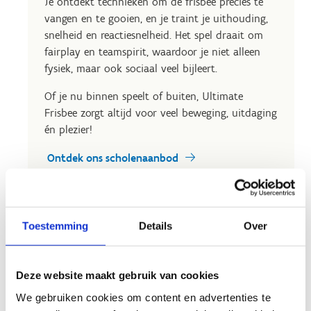
Je ontdekt technieken om de frisbee precies te
vangen en te gooien, en je traint je uithouding,
snelheid en reactiesnelheid. Het spel draait om
fairplay en teamspirit, waardoor je niet alleen
fysiek, maar ook sociaal veel bijleert.
Of je nu binnen speelt of buiten, Ultimate
Frisbee zorgt altijd voor veel beweging, uitdaging
én plezier!
Ontdek ons scholenaanbod
Lees meer over onze sporthal
Ontdek ons grasveld
Toestemming
Details
Over
Deze website maakt gebruik van cookies
Interesse?
We gebruiken cookies om content en advertenties te
Contacteer ons