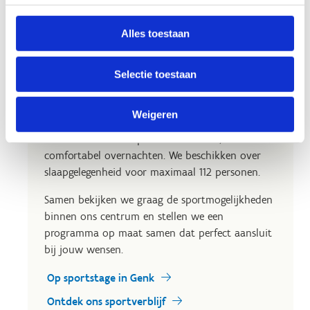
Alles toestaan
Op sportstage in Genk?
Selectie toestaan
Wil je met je sportclub, vereniging of federatie
een
stage met overnachting of een sportief
Weigeren
weekend
organiseren? In ons centrum kan je
niet alleen tal van sporten beoefenen, maar ook
comfortabel overnachten. We beschikken over
slaapgelegenheid voor maximaal 112 personen.
Samen bekijken we graag de sportmogelijkheden
binnen ons centrum en stellen we een
programma op maat samen dat perfect aansluit
bij jouw wensen.
Op sportstage in Genk
Ontdek ons sportverblijf