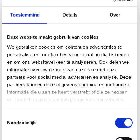
menselijke piramides: een oefening in vertrouwen
en samenwerking.
Toestemming
Details
Over
Perfect voor sportklassen of sportdagen: een mix
van fun, motorische ontwikkeling en teamwork
in een unieke setting!
Deze website maakt gebruik van cookies
We gebruiken cookies om content en advertenties te
Ontdek ons scholenaanbod
personaliseren, om functies voor social media te bieden
Lees meer over onze polyvalente zaal
en om ons websiteverkeer te analyseren. Ook delen we
informatie over uw gebruik van onze site met onze
partners voor social media, adverteren en analyse. Deze
partners kunnen deze gegevens combineren met andere
informatie die u aan ze heeft verstrekt of die ze hebben
Interesse?
verzameld op basis van uw gebruik van hun services.
Contacteer ons
Toestemmingsselectie
Noodzakelijk