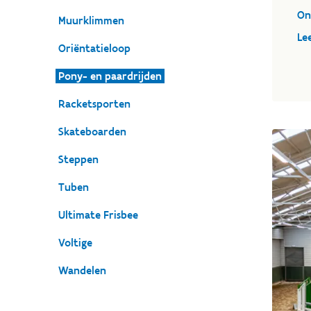
On
Muurklimmen
Le
Oriëntatieloop
Pony- en paardrijden
Racketsporten
Skateboarden
Steppen
Tuben
Ultimate Frisbee
Voltige
Wandelen