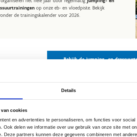
 organiseren het hele jaar door regelmatig
jumping- en
ssuurtrainingen
op onze eb- en vloedpiste. Bekijk
ronder de trainingskalender voor 2026.
Bekijk de jumping- en dressuurt
Details
Op sportst
Wil je met je sportc
 van cookies
overnachting of e
ent en advertenties te personaliseren, om functies voor social
centrum kan je niet
. Ook delen we informatie over uw gebruik van onze site met on
comfortabel overnac
e. Deze partners kunnen deze gegevens combineren met andere i