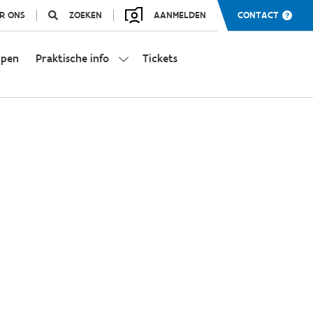
R ONS
ZOEKEN
AANMELDEN
CONTACT
mpen
Praktische info
Tickets