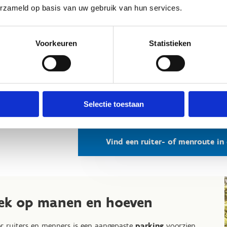
voor maximaal 112 
erzameld op basis van uw gebruik van hun services.
Samen bekijken we 
centrum en stellen
Voorkeuren
Statistieken
perfect aansluit bij
Op sportstage in G
Ontdek ons sportve
Selectie toestaan
Vind een ruiter- of menroute in
ek op manen en hoeven
r ruiters en menners is een aangepaste
parking
voorzien.