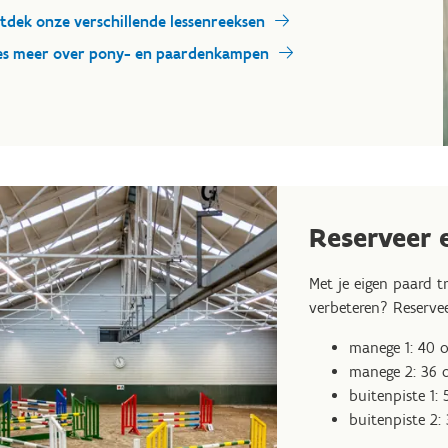
tdek onze verschillende lessenreeksen
es meer over pony- en paardenkampen
Reserveer e
Met je eigen paard t
verbeteren?
Reservee
manege 1: 40 
manege 2: 36 o
buitenpiste 1:
buitenpiste 2: