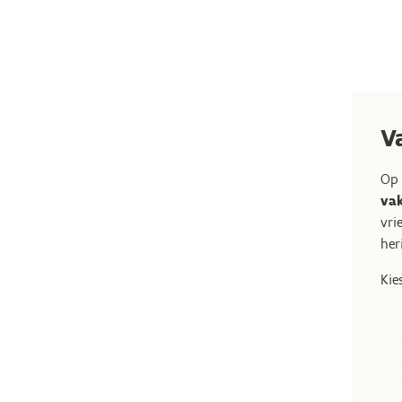
V
Op
va
vri
her
Kie