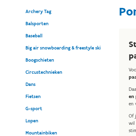
Pon
Archery Tag
Balsporten
Baseball
S
Big air snowboarding & freestyle ski
p
Boogschieten
Voo
Circustechnieken
pa
Dans
Daa
Fietsen
en 
en 
G-sport
Of 
Lopen
wil
sti
Mountainbiken