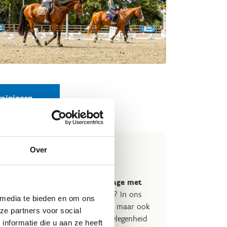
rainingen
Over
age in Genk?
lub, vereniging of federatie een
stage met
en sportief weekend
organiseren? In ons
 media te bieden en om ons
 alleen tal van sporten beoefenen, maar ook
ze partners voor social
hten. We beschikken over slaapgelegenheid
nformatie die u aan ze heeft