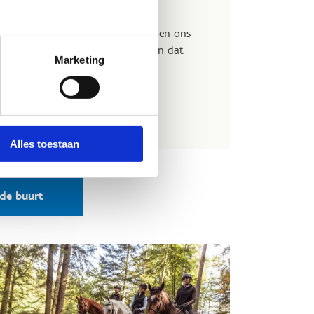
personen.
graag de sportmogelijkheden binnen ons
 we een programma op maat samen dat
Marketing
 jouw wensen.
enk
rblijf
Alles toestaan
 de buurt