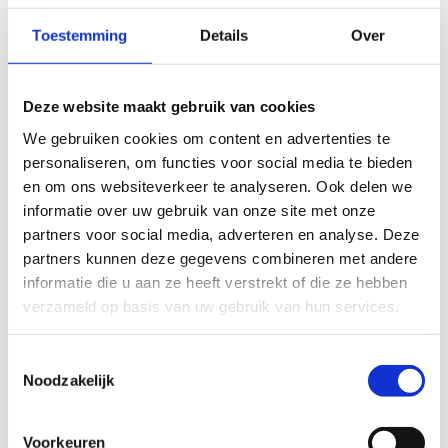
Wij gaan altijd steppen op de pumptrack, waar
je je techniek en behendigheid optimaal kunt
Toestemming
Details
Over
oefenen. Een perfecte sport voor iedereen die
graag actief en uitdagend bezig is.
Deze website maakt gebruik van cookies
Ontdek ons scholenaanbod
We gebruiken cookies om content en advertenties te
Ontdek onze pumptrack
personaliseren, om functies voor social media te bieden
en om ons websiteverkeer te analyseren. Ook delen we
informatie over uw gebruik van onze site met onze
partners voor social media, adverteren en analyse. Deze
partners kunnen deze gegevens combineren met andere
Interesse?
informatie die u aan ze heeft verstrekt of die ze hebben
Contacteer ons
verzameld op basis van uw gebruik van hun services.
Toestemmingsselectie
Noodzakelijk
Op sportstage in Genk?
Voorkeuren
Wil je met je sportclub, vereniging of federatie