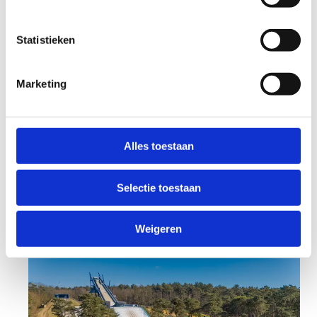
een
stage met overnachting of een sportief
weekend
organiseren? In ons centrum kan je
Statistieken
niet alleen tal van sporten beoefenen, maar ook
comfortabel overnachten. We beschikken over
slaapgelegenheid voor maximaal 112 personen.
Marketing
Samen bekijken we graag de sportmogelijkheden
binnen ons centrum en stellen we een
programma op maat samen dat perfect aansluit
Alles toestaan
bij jouw wensen.
Selectie toestaan
Op sportstage in Genk
Ontdek ons sportverblijf
Weigeren