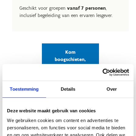
Geschikt voor groepen
vanaf 7 personen
,
inclusief begeleiding van een ervaren lesgever.
Kom
boogschieten,
contacteer ons
Toestemming
Details
Over
Feest, vermaak en
schietplezier
Deze website maakt gebruik van cookies
We gebruiken cookies om content en advertenties te
Boogschieten is een bijzondere spannende
personaliseren, om functies voor social media te bieden
ervaring: geest, lichaam, techniek en de boog
en om ons websiteverkeer te analyseren. Ook delen we