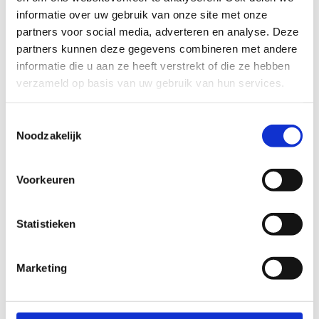
werken samen als één om de pijl in de roos te
informatie over uw gebruik van onze site met onze
krijgen. Beleef deze populaire sport als
partners voor social media, adverteren en analyse. Deze
sportkeuze bij jouw verjaardagsfeestje!
partners kunnen deze gegevens combineren met andere
Reserveer jouw verjaardagsfeestje
informatie die u aan ze heeft verstrekt of die ze hebben
verzameld op basis van uw gebruik van hun services.
Toestemmingsselectie
Noodzakelijk
Voorkeuren
Statistieken
Marketing