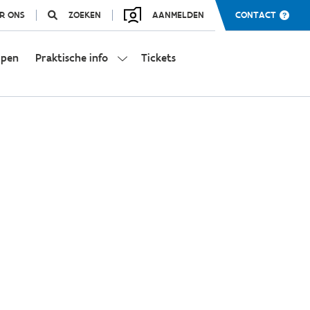
R ONS
ZOEKEN
AANMELDEN
CONTACT
mpen
Praktische info
Tickets