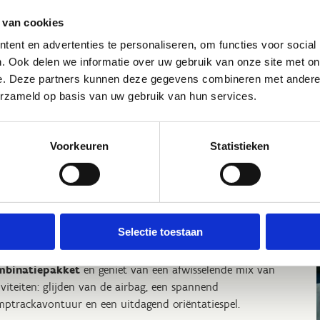
 van cookies
akantieaanbod voor groepen
ent en advertenties te personaliseren, om functies voor social
. Ook delen we informatie over uw gebruik van onze site met on
 zoek naar
actie, avontuur en plezier tijdens de
e. Deze partners kunnen deze gegevens combineren met andere i
kantie
? Kom samen met je hele familie, vrienden of
erzameld op basis van uw gebruik van hun services.
endinnen genieten van leuke activiteiten en maak
inneringen die je nooit meer vergeet!
s uit 4 vakantieactiviteiten:
Voorkeuren
Statistieken
Glijden van de airbag
Pony knuffeltocht
Pumptrack avontuur
Tuben op onze tubingpiste
Selectie toestaan
nen jullie niet kiezen? Ga dan voor
ons
mbinatiepakket
en geniet van een afwisselende mix van
iviteiten: glijden van de airbag, een spannend
ptrackavontuur en een uitdagend oriëntatiespel.