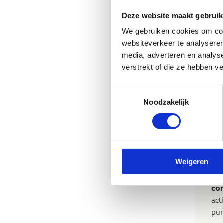
Deze website maakt gebruik
V
We gebruiken cookies om cont
websiteverkeer te analyseren
Op
media, adverteren en analys
va
verstrekt of die ze hebben v
vri
her
Toestemmingsselectie
Kie
Noodzakelijk
Weigeren
Kun
co
act
pum