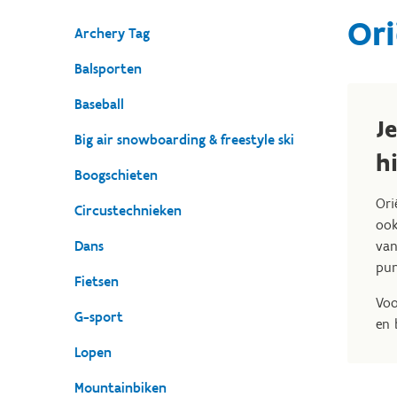
Ori
Archery Tag
Balsporten
Baseball
J
Big air snowboarding & freestyle ski
h
Boogschieten
Ori
Circustechnieken
ook
Dans
van
pun
Fietsen
Voo
G-sport
en 
Lopen
Mountainbiken