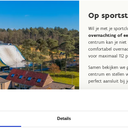
Op sportst
Wil je met je sportc
overnachting of e
centrum kan je niet
comfortabel overnac
voor maximaal 112 
Samen bekijken we 
centrum en stellen
perfect aansluit bij
Op sportstage in G
Ontdek ons sportve
Details