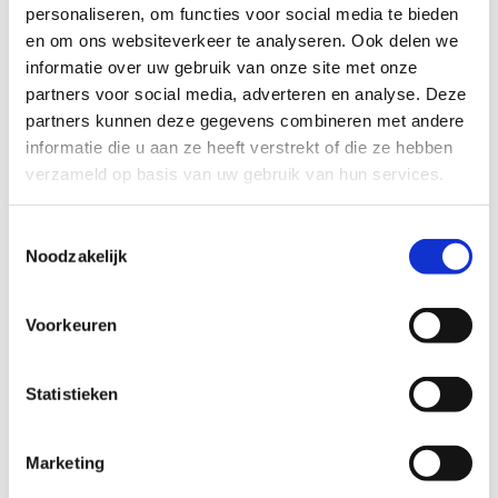
Sleeën = extra schaatspret
personaliseren, om functies voor social media te bieden
Speelgoed op het ijs
en om ons websiteverkeer te analyseren. Ook delen we
Schaatsparcours voor kinderen
informatie over uw gebruik van onze site met onze
Swingende muziek voor kinderen
partners voor social media, adverteren en analyse. Deze
partners kunnen deze gegevens combineren met andere
Tip: kom je met een groep van 15 personen of
informatie die u aan ze heeft verstrekt of die ze hebben
meer? Dan geniet je van een
voordelig
verzameld op basis van uw gebruik van hun services.
groepstarief
voor het schaatsen.
Toestemmingsselectie
Noodzakelijk
Voorkeuren
Statistieken
Marketing