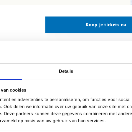
Koop je tickets nu
eurtenkaart of
aarabonnement?
Details
e kan je online aankopen. Na je aankoop passeer je één keer
 van cookies
gs de kassa om je kaart op te halen en daarna ben je klaar
het ijs te veroveren.
ent en advertenties te personaliseren, om functies voor social
. Ook delen we informatie over uw gebruik van onze site met on
Geldig 1 jaar vanaf aankoop
e. Deze partners kunnen deze gegevens combineren met andere i
Onbeperkte toegang tot alle ijsbanen van Sport
erzameld op basis van uw gebruik van hun services.
Vlaanderen
Is strikt persoonlijk