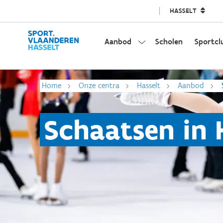
HASSELT
Aanbod
Scholen
Sportcl
Home
Onze centra
Hasselt
Aanbod
Schaatsen in 