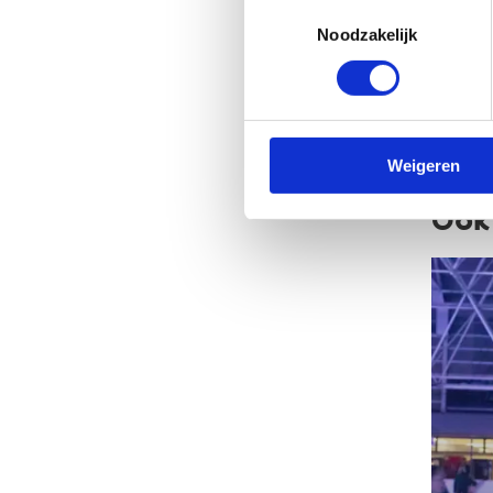
Toestemmingsselectie
Noodzakelijk
Ko
Ko
Weigeren
Ook 